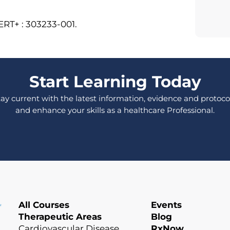
ERT+ : 303233-001.
Start Learning Today
tay current with the latest information, evidence and protocol
and enhance your skills as a healthcare Professional.
All Courses
Events
Therapeutic Areas
Blog
Cardiovascular Disease
RxNow