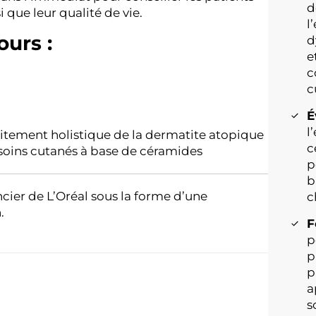
d
i que leur qualité de vie.
l
ours :
d
e
c
c
É
l
itement holistique de la dermatite atopique
c
soins cutanés à base de céramides
p
b
cier de L’Oréal sous la forme d’une
c
.
F
p
p
p
a
s