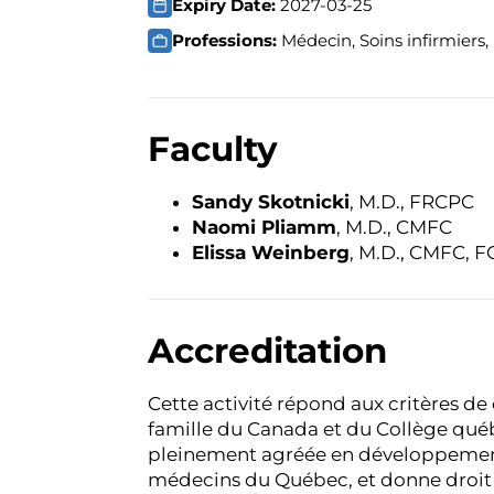
Expiry Date:
2027-03-25
Professions:
Médecin, Soins infirmiers, 
Faculty
Sandy Skotnicki
, M.D., FRCPC
Naomi Pliamm
, M.D., CMFC
Elissa Weinberg
, M.D., CMFC, 
Accreditation
Cette activité répond aux critères de
famille du Canada et du Collège qué
pleinement agréée en développement 
médecins du Québec, et donne droit