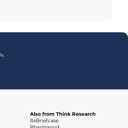
s,
Also from Think Research
RxBriefcase
Pharmapod