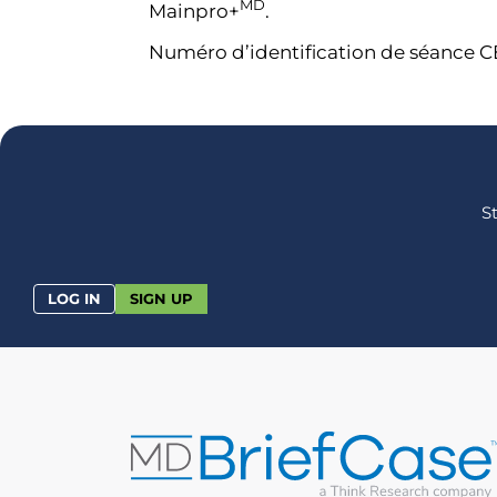
MD
Mainpro+
.
Numéro d’identification de séance C
S
LOG IN
SIGN UP