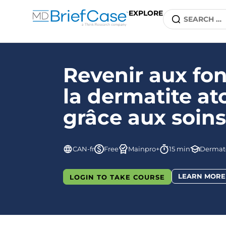
EXPLORE
Revenir aux fo
la dermatite at
grâce aux soin
CAN-fr
Free
Mainpro+
15 min
Dermat
LEARN MORE
LOGIN TO TAKE COURSE