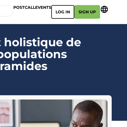
POSTCALL
EVENTS
LOG IN
SIGN UP
 holistique de
 populations
éramides