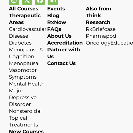
All Courses
Events
Also from
Therapeutic
Blog
Think
Areas
RxNow
Research
Cardiovascular
FAQs
RxBriefcase
Disease
About Us
Pharmapod
Diabetes
Accreditation
OncologyEducati
Menopause &
Partner with
Cognition
Us
Menopausal
Contact Us
Vasomotor
Symptoms
Mental Health:
Major
Depressive
Disorder
Nonsteroidal
Topical
Treatments
New Courses