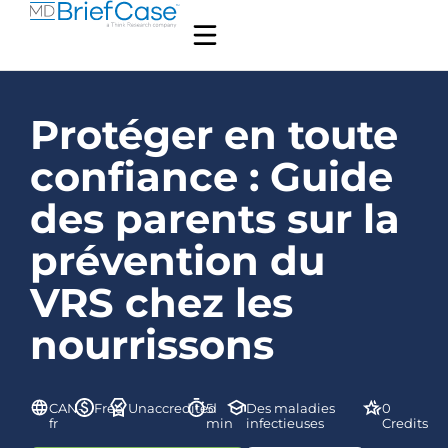
Protéger en toute
confiance : Guide
des parents sur la
prévention du
VRS chez les
nourrissons
CAN-
Free
Unaccredited
5
Des maladies
0
fr
min
infectieuses
Credits