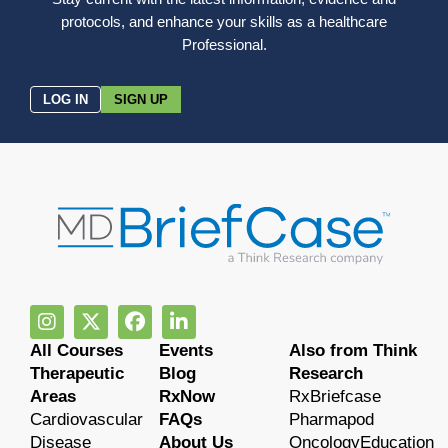
protocols, and enhance your skills as a healthcare
Professional.
LOG IN
SIGN UP
All Courses
Events
Also from Think
Therapeutic
Blog
Research
Areas
RxNow
RxBriefcase
Cardiovascular
FAQs
Pharmapod
Disease
About Us
OncologyEducation