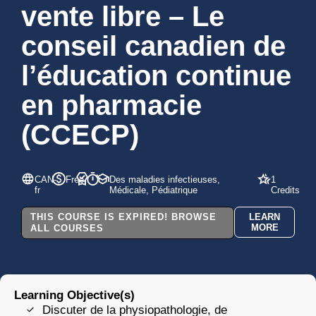
vente libre – Le
conseil canadien de
l’éducation continue
en pharmacie
(CCECP)
CAN-
Free
Des maladies infectieuses,
1
fr
Médicale, Pédiatrique
Credits
THIS COURSE IS EXPIRED! BROWSE
LEARN
MORE
ALL COURSES
Learning Objective(s)
Discuter de la physiopathologie, de