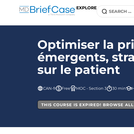
EXPLORE
Optimiser la pr
émergents, stra
sur le patient
CAN-fr
Free
MOC - Section 3
30 min
H
THIS COURSE IS EXPIRED! BROWSE AL