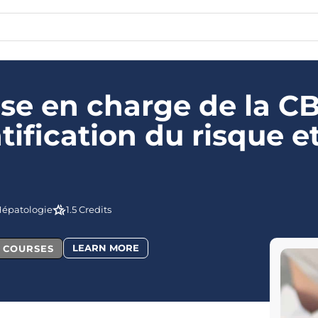
ise en charge de la CB
tification du risque e
épatologie
1.5 Credits
LEARN MORE
L COURSES