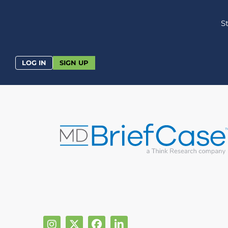
S
LOG IN
SIGN UP