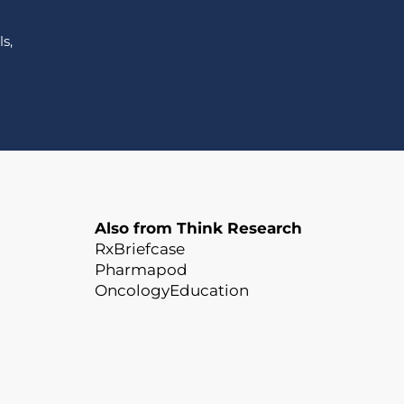
s,
Also from Think Research
RxBriefcase
Pharmapod
OncologyEducation