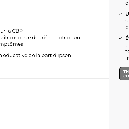
q
U
o
p
ur la CBP
traitement de deuxième intention
É
symptômes
t
t
éducative de la part d’Ipsen
i
TH
C