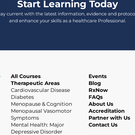
Start Learning Today
tay current with the latest information, evidence and protocol
and enhance your skills as a healthcare Professional.
All Courses
Events
Therapeutic Areas
Blog
Cardiovascular Disease
RxNow
Diabetes
FAQs
Menopause & Cognition
About Us
Menopausal Vasomotor
Accreditation
Symptoms
Partner with Us
Mental Health: Major
Contact Us
Depressive Disorder