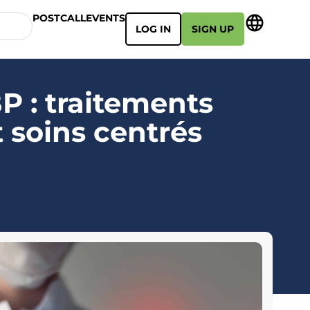
POSTCALL
EVENTS
LOG IN
SIGN UP
P : traitements
t soins centrés