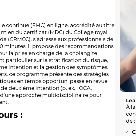
continue (FMC) en ligne, accrédité au titre
tien du certificat (MDC) du Collège royal
da (CRMCC), s’adresse aux professionnels de
30 minutes, il propose des recommandations
ur la prise en charge de la cholangite
t particulier sur la stratification du risque,
ième intention et la gestion des symptômes.
rets, ce programme présente des stratégies
tiques en temps opportun, passe en revue
 de deuxième intention (p. ex. : OCA,
e d’une approche multidisciplinaire pour
Lea
ient.
À la
ours :
con
de :
C