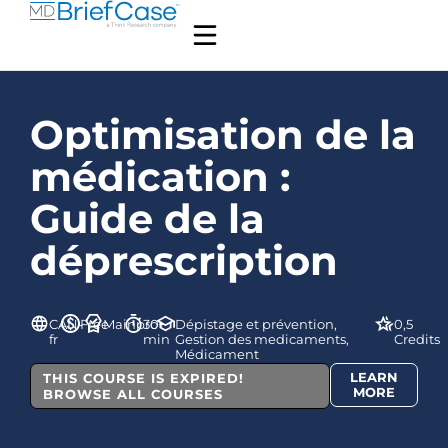
Optimisation de la
médication :
Guide de la
déprescription
CAN-
Free
Mainpro+
30
Dépistage et prévention,
0,5
fr
min
Gestion des medicaments,
Credits
Médicament
LEARN
THIS COURSE IS EXPIRED!
MORE
BROWSE ALL COURSES