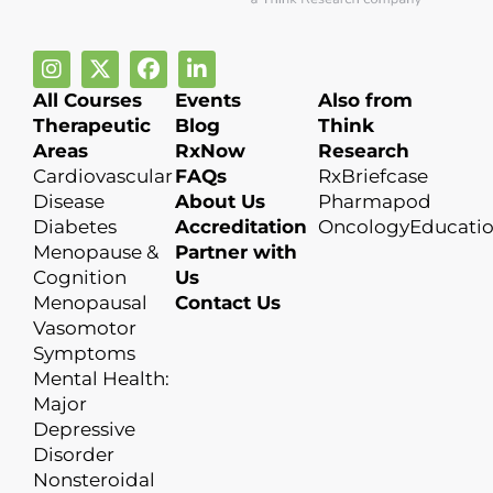
All Courses
Events
Also from
Therapeutic
Blog
Think
Areas
RxNow
Research
Cardiovascular
FAQs
RxBriefcase
Disease
About Us
Pharmapod
Diabetes
Accreditation
OncologyEducati
Menopause &
Partner with
Cognition
Us
Menopausal
Contact Us
Vasomotor
Symptoms
Mental Health:
Major
Depressive
Disorder
Nonsteroidal