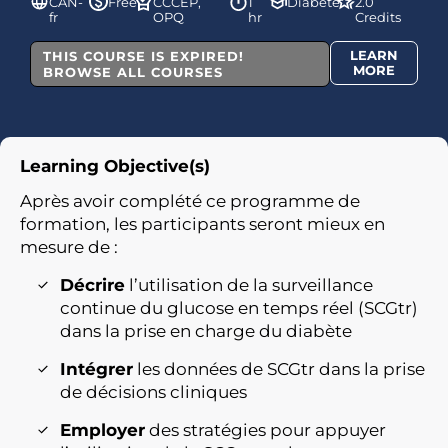
CAN-
Free
CCCEP,
1
Diabète
2.0
fr
OPQ
hr
Credits
LEARN
THIS COURSE IS EXPIRED!
MORE
BROWSE ALL COURSES
Learning Objective(s)
Après avoir complété ce programme de
formation, les participants seront mieux en
mesure de :​
Décrire
l’utilisation de la surveillance
continue du glucose en temps réel (SCGtr)
dans la prise en charge du diabète
Intégrer
les données de SCGtr dans la prise
de décisions cliniques
Employer
des stratégies pour appuyer