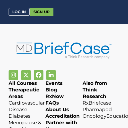
LOG IN
SIGN UP
All Courses
Events
Also from
Therapeutic
Blog
Think
Areas
RxNow
Research
Cardiovascular
FAQs
RxBriefcase
Disease
About Us
Pharmapod
Diabetes
Accreditation
OncologyEducati
Menopause &
Partner with