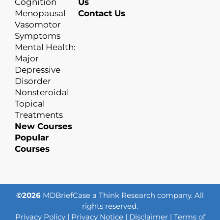
Cognition
Us
Menopausal
Contact Us
Vasomotor
Symptoms
Mental Health:
Major
Depressive
Disorder
Nonsteroidal
Topical
Treatments
New Courses
Popular
Courses
©2026
MDBriefCase a Think Research company. All
rights reserved.
Privacy Policy
|
Privacy Notice
|
Disclaimer
|
Terms of