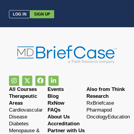
LOG IN
SIGN UP
All Courses
Events
Also from Think
Therapeutic
Blog
Research
Areas
RxNow
RxBriefcase
Cardiovascular
FAQs
Pharmapod
Disease
About Us
OncologyEducation
Diabetes
Accreditation
Menopause &
Partner with Us