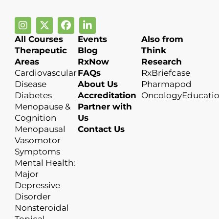
All Courses
Events
Also from
Therapeutic
Blog
Think
Areas
RxNow
Research
Cardiovascular
FAQs
RxBriefcase
Disease
About Us
Pharmapod
Diabetes
Accreditation
OncologyEducati
Menopause &
Partner with
Cognition
Us
Menopausal
Contact Us
Vasomotor
Symptoms
Mental Health:
Major
Depressive
Disorder
Nonsteroidal
Topical