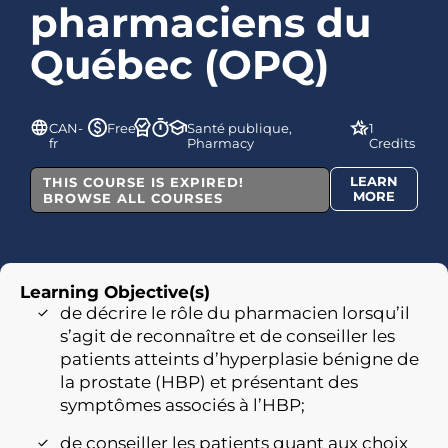
pharmaciens du
Québec (OPQ)
CAN-
Free
Santé publique,
1
fr
Pharmacy
Credits
LEARN
THIS COURSE IS EXPIRED!
MORE
BROWSE ALL COURSES
Learning Objective(s)
de décrire le rôle du pharmacien lorsqu’il
s’agit de reconnaître et de conseiller les
patients atteints d’hyperplasie bénigne de
la prostate (HBP) et présentant des
symptômes associés à l’HBP;
de conseiller les patients quant aux choix