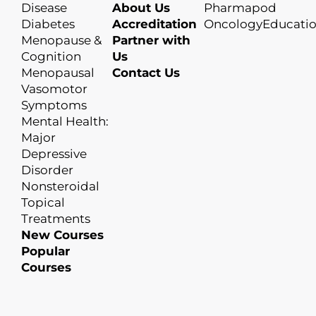
Disease
About Us
Pharmapod
Diabetes
Accreditation
OncologyEducati
Menopause &
Partner with
Cognition
Us
Menopausal
Contact Us
Vasomotor
Symptoms
Mental Health:
Major
Depressive
Disorder
Nonsteroidal
Topical
Treatments
New Courses
Popular
Courses