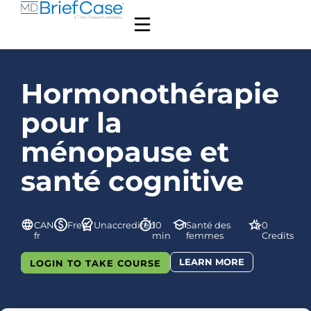
Hormonothérapie
pour la
ménopause et
santé cognitive
CAN-
Free
Unaccredited
10
Santé des
0
fr
min
femmes
Credits
LEARN MORE
LOGIN TO TAKE COURSE