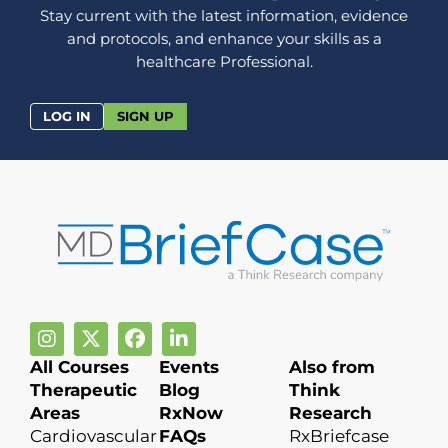
Stay current with the latest information, evidence
and protocols, and enhance your skills as a
healthcare Professional.
LOG IN
SIGN UP
All Courses
Events
Also from
Therapeutic
Blog
Think
Areas
RxNow
Research
Cardiovascular
FAQs
RxBriefcase