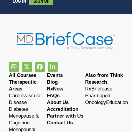
LOG IN
SIGN UP
All Courses
Events
Also from Think
Therapeutic
Blog
Research
Areas
RxNow
RxBriefcase
Cardiovascular
FAQs
Pharmapod
Disease
About Us
OncologyEducation
Diabetes
Accreditation
Menopause &
Partner with Us
Cognition
Contact Us
Menopausal