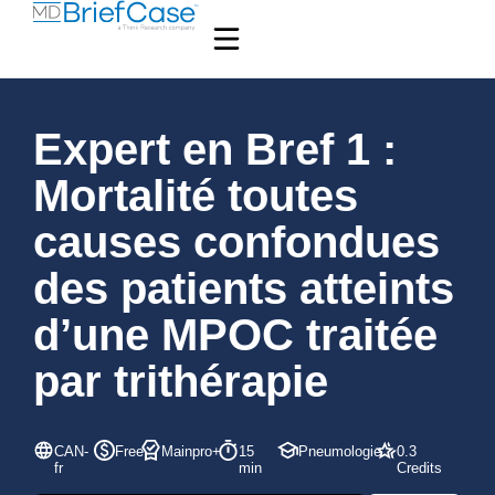
Expert en Bref 1 :
Mortalité toutes
causes confondues
des patients atteints
d’une MPOC traitée
par trithérapie
CAN-
Free
Mainpro+
15
Pneumologie
0.3
fr
min
Credits