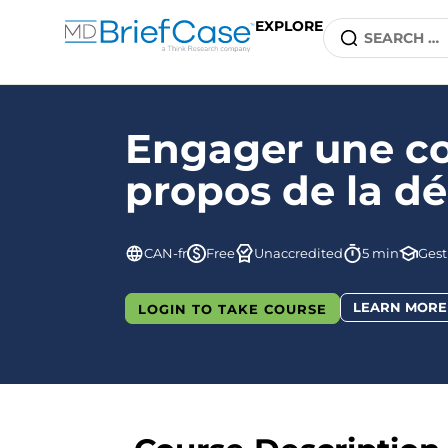
EXPLORE
Engager une co
propos de la dé
CAN-fr
Free
Unaccredited
5 min
Gest
LEARN MORE
LOGIN TO TAKE COURSE