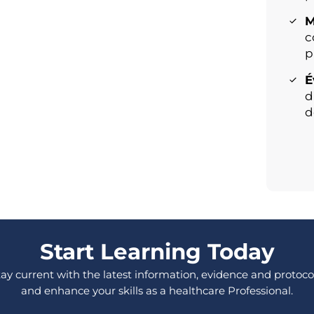
M
c
p
É
d
d
Start Learning Today
tay current with the latest information, evidence and protocol
and enhance your skills as a healthcare Professional.