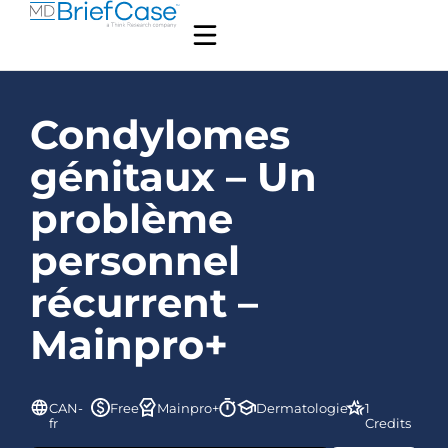
Condylomes
génitaux – Un
problème
personnel
récurrent –
Mainpro+
CAN-
Free
Mainpro+
Dermatologie
1
fr
Credits