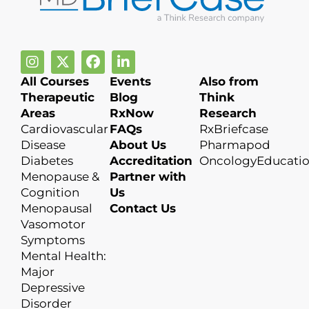
All Courses
Events
Also from
Therapeutic
Blog
Think
Areas
RxNow
Research
Cardiovascular
FAQs
RxBriefcase
Disease
About Us
Pharmapod
Diabetes
Accreditation
OncologyEducati
Menopause &
Partner with
Cognition
Us
Menopausal
Contact Us
Vasomotor
Symptoms
Mental Health:
Major
Depressive
Disorder