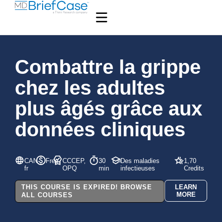
Combattre la grippe
chez les adultes
plus âgés grâce aux
données cliniques
CAN-
Free
CCCEP,
30
Des maladies
1,70
fr
OPQ
min
infectieuses
Credits
THIS COURSE IS EXPIRED! BROWSE
LEARN
MORE
ALL COURSES