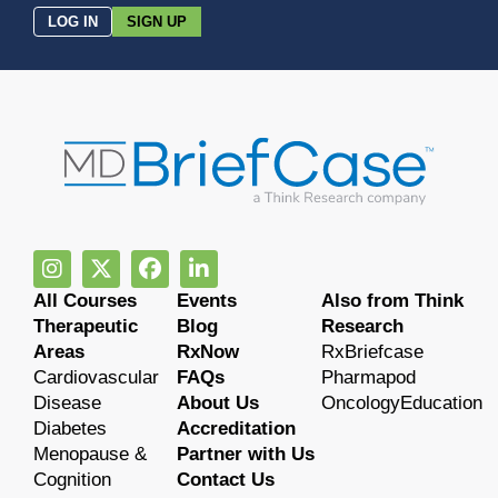
LOG IN
SIGN UP
All Courses
Events
Also from Think
Therapeutic
Blog
Research
Areas
RxNow
RxBriefcase
Cardiovascular
FAQs
Pharmapod
Disease
About Us
OncologyEducation
Diabetes
Accreditation
Menopause &
Partner with Us
Cognition
Contact Us