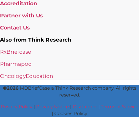
Accreditation
Partner with Us
Contact Us
Also from Think Research
RxBriefcase
Pharmapod
OncologyEducation
©2026
MDBriefCase a Think Research company. All rights
reserved.
Privacy Policy
|
Privacy Notice
|
Disclaimer
|
Terms of Service
|
Cookies Policy