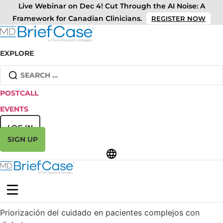
Skip
Live Webinar on Dec 4! Cut Through the AI Noise: A
to
Framework for Canadian Clinicians.
REGISTER NOW
content
EXPLORE
Search
for:
POSTCALL
EVENTS
LOG IN
SIGN UP
Priorización del cuidado en pacientes complejos con