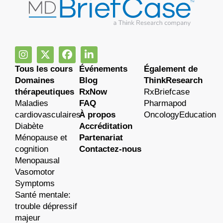
Tous les cours
Événements
Également de
Domaines
Blog
ThinkResearch
thérapeutiques
RxNow
RxBriefcase
Maladies
FAQ
Pharmapod
cardiovasculaires
À propos
OncologyEducation
Diabète
Accréditation
Ménopause et
Partenariat
cognition
Contactez-nous
Menopausal
Vasomotor
Symptoms
Santé mentale:
trouble dépressif
majeur