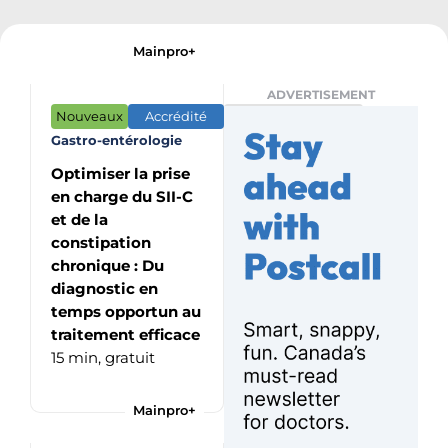
Mainpro+
ADVERTISEMENT
Nouveaux
Accrédité
CME/CPD Program
Gastro-entérologie
Optimiser la prise
en charge du SII-C
et de la
constipation
chronique : Du
diagnostic en
temps opportun au
traitement efficace
15 min,
gratuit
Mainpro+