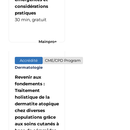
considérations
pratiques
30 min,
gratuit
Mainpro+
Accrédité
CME/CPD Program
Dermatologie
Revenir aux
fondements :
Traitement
holistique de la
dermatite atopique
chez diverses
populations grâce
aux soins cutanés à