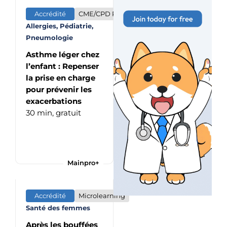
Accrédité
CME/CPD Program
Allergies, Pédiatrie,
Pneumologie
Asthme léger chez
l’enfant : Repenser
la prise en charge
pour prévenir les
exacerbations
30 min,
gratuit
Mainpro+
Accrédité
Microlearning
Santé des femmes
Après les bouffées