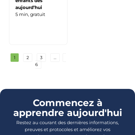
enfants dès
aujourd’hui
5 min,
gratuit
1
2
3
…
6
Commencez à
apprendre aujourd'hui
Restez au courant des dernières informations,
preuves et protocoles et améliorez vos