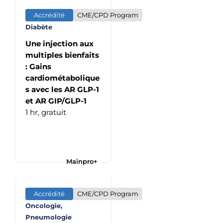
Accrédité
CME/CPD Program
Diabète
Une injection aux
multiples bienfaits
: Gains
cardiométabolique
s avec les AR GLP-1
et AR GIP/GLP-1
1 hr,
gratuit
Mainpro+
Accrédité
CME/CPD Program
Oncologie,
Pneumologie