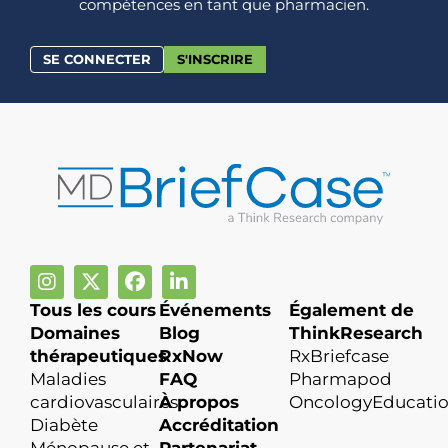
compétences en tant que pharmacien.
SE CONNECTER
S'INSCRIRE
Tous les cours
Événements
Également de
Domaines
Blog
ThinkResearch
thérapeutiques
RxNow
RxBriefcase
Maladies
FAQ
Pharmapod
cardiovasculaires
À propos
OncologyEducati
Diabète
Accréditation
Ménopause et
Partenariat