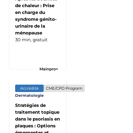
de chaleur : Prise
en charge du
syndrome génito-
urinaire de la
ménopause
30 min,
gratuit
Mainpro+
Accrédité
CME/CPD Program
Dermatologie
Stratégies de
traitement topique
dans le psoriasis en
plaques : Options
émergentes et