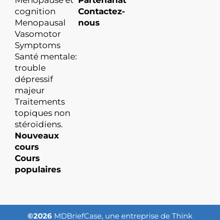
cognition
Contactez-
Menopausal
nous
Vasomotor
Symptoms
Santé mentale:
trouble
dépressif
majeur
Traitements
topiques non
stéroïdiens.
Nouveaux
cours
Cours
populaires
©2026
MDBriefCase, une entreprise de Think