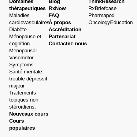
Domaines
Blog
ThinkResearch
thérapeutiques
RxNow
RxBriefcase
Maladies
FAQ
Pharmapod
cardiovasculaires
À propos
OncologyEducation
Diabète
Accréditation
Ménopause et
Partenariat
cognition
Contactez-nous
Menopausal
Vasomotor
Symptoms
Santé mentale:
trouble dépressif
majeur
Traitements
topiques non
stéroïdiens.
Nouveaux cours
Cours
populaires