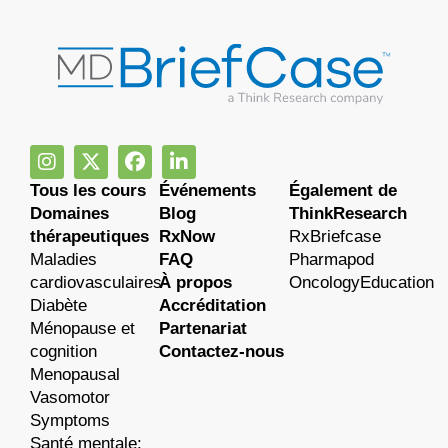
Tous les cours
Événements
Également de
Domaines
Blog
ThinkResearch
thérapeutiques
RxNow
RxBriefcase
Maladies
FAQ
Pharmapod
cardiovasculaires
À propos
OncologyEducation
Diabète
Accréditation
Ménopause et
Partenariat
cognition
Contactez-nous
Menopausal
Vasomotor
Symptoms
Santé mentale: