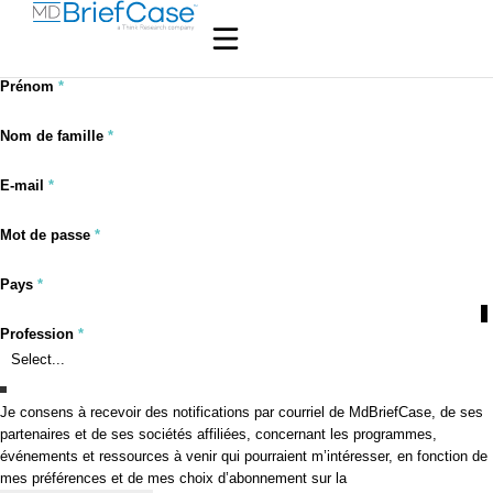
Prénom
*
Section
Nom de famille
*
E-mail
*
Mot de passe
*
Pays
*
Profile Fields
Profession
*
Profession
Je consens à recevoir des notifications par courriel de MdBriefCase, de ses
partenaires et de ses sociétés affiliées, concernant les programmes,
Primary Area of Focus
Consent
événements et ressources à venir qui pourraient m’intéresser, en fonction de
mes préférences et de mes choix d’abonnement sur la