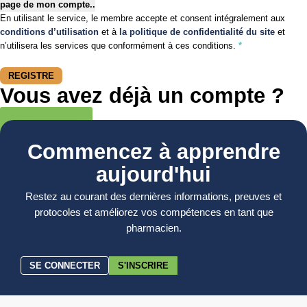
page de mon compte.
.
En utilisant le service, le membre accepte et consent intégralement aux
conditions d’utilisation
et à
la politique de confidentialité du site
et
n’utilisera les services que conformément à ces conditions.
*
REGISTRE
Vous avez déjà un compte ?
Section
Se connecter
Commencez à apprendre
aujourd'hui
Restez au courant des dernières informations, preuves et
protocoles et améliorez vos compétences en tant que
pharmacien.
SE CONNECTER
S'INSCRIRE