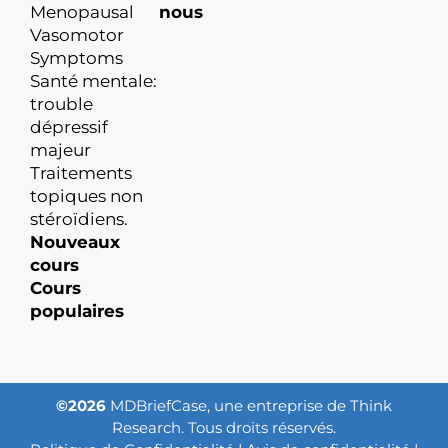
Menopausal
nous
Vasomotor
Symptoms
Santé mentale:
trouble
dépressif
majeur
Traitements
topiques non
stéroïdiens.
Nouveaux
cours
Cours
populaires
©2026
MDBriefCase, une entreprise de Think
Research. Tous droits réservés.