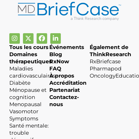
Tous les cours
Événements
Également de
Domaines
Blog
ThinkResearch
thérapeutiques
RxNow
RxBriefcase
Maladies
FAQ
Pharmapod
cardiovasculaires
À propos
OncologyEducati
Diabète
Accréditation
Ménopause et
Partenariat
cognition
Contactez-
Menopausal
nous
Vasomotor
Symptoms
Santé mentale:
trouble