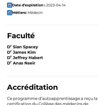
Date d'expiration :
2023-04-14
Métiers:
Médecin
Faculté
r
D
Sian Spacey
r
D
James Kim
r
D
Jeffrey Habert
r
D
Anas Nseir
Accréditation
Ce programme d’autoapprentissage a reçu la
certification du Collège des médecins de