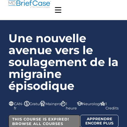
Une nouvelle
avenue vers le
soulagement de la
migraine
épisodique
CAN-
Gratuit
Mainpro+
1
Neurologie
1
fr
heure
Credits
APPRENDRE
THIS COURSE IS EXPIRED!
ENCORE PLUS
BROWSE ALL COURSES