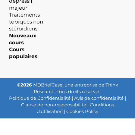
dépressif
majeur
Traitements
topiques non
stéroïdiens.
Nouveaux
cours
Cours
populaires
©2026
MDBriefCase, une entreprise de Think
Research. Tous droits réservés.
Politique de Confidentialité
|
Avis de confidentialité
|
Clause de non-responsabilité
|
Conditions
d'utilisation
|
Cookies Policy