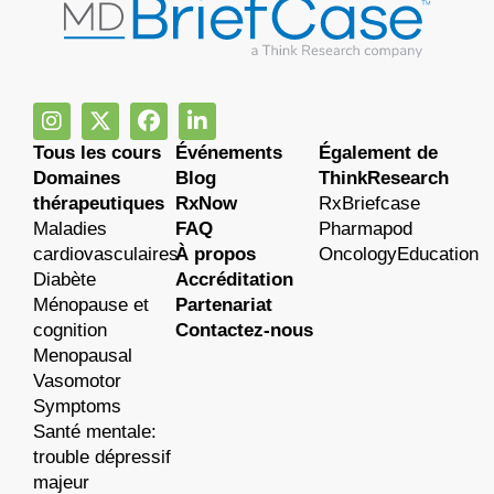
Tous les cours
Événements
Également de
Domaines
Blog
ThinkResearch
thérapeutiques
RxNow
RxBriefcase
Maladies
FAQ
Pharmapod
cardiovasculaires
À propos
OncologyEducation
Diabète
Accréditation
Ménopause et
Partenariat
cognition
Contactez-nous
Menopausal
Vasomotor
Symptoms
Santé mentale:
trouble dépressif
majeur