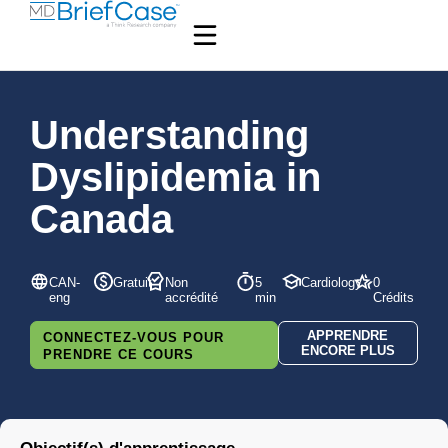
Understanding
Dyslipidemia in
Canada
CAN-
Gratuit
Non
5
Cardiology
0
eng
accrédité
min
Crédits
APPRENDRE
CONNECTEZ-VOUS POUR
ENCORE PLUS
PRENDRE CE COURS