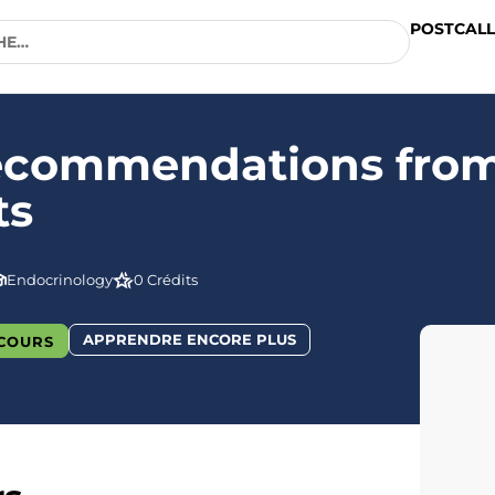
POSTCALL
Recommendations fro
ts
Endocrinology
0 Crédits
APPRENDRE ENCORE PLUS
COURS