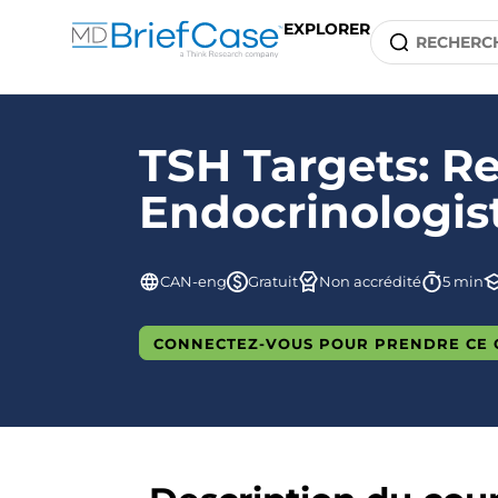
EXPLORER
TSH Targets: 
Endocrinologis
CAN-eng
Gratuit
Non accrédité
5 min
CONNECTEZ-VOUS POUR PRENDRE CE 