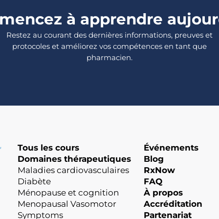
encez à apprendre aujour
Restez au courant des dernières informations, preuves et
protocoles et améliorez vos compétences en tant que
pharmacien.
Tous les cours
Événements
Domaines thérapeutiques
Blog
Maladies cardiovasculaires
RxNow
Diabète
FAQ
Ménopause et cognition
À propos
Menopausal Vasomotor
Accréditation
Symptoms
Partenariat