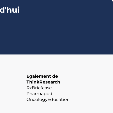
d'hui
Également de
ThinkResearch
RxBriefcase
Pharmapod
OncologyEducation