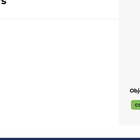
rs
Obj
C