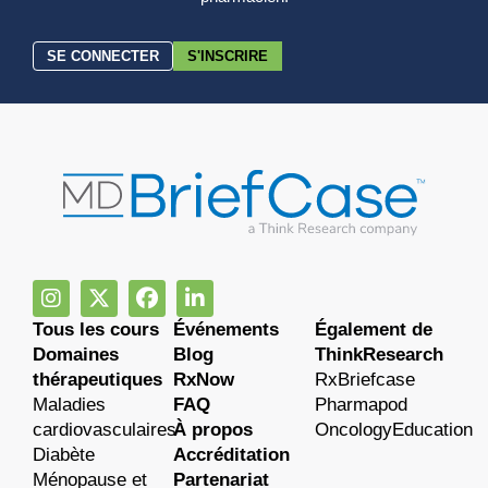
SE CONNECTER
S'INSCRIRE
Tous les cours
Événements
Également de
Domaines
Blog
ThinkResearch
thérapeutiques
RxNow
RxBriefcase
Maladies
FAQ
Pharmapod
cardiovasculaires
À propos
OncologyEducation
Diabète
Accréditation
Ménopause et
Partenariat