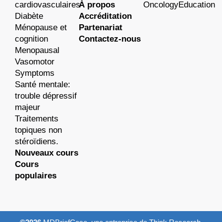
cardiovasculaires
À propos
OncologyEducation
Diabète
Accréditation
Ménopause et
Partenariat
cognition
Contactez-nous
Menopausal
Vasomotor
Symptoms
Santé mentale:
trouble dépressif
majeur
Traitements
topiques non
stéroïdiens.
Nouveaux cours
Cours
populaires