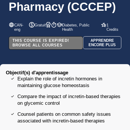
Pharmacy (CCCEP)
CAN-
Gratuit
Diabetes, Public
1
eng
Health
Credits
THIS COURSE IS EXPIRED!
APPRENDRE
ENCORE PLUS
BROWSE ALL COURSES
Objectif(s) d'apprentissage
Explain the role of incretin hormones in
maintaining glucose homeostasis
Compare the impact of incretin-based therapies
on glycemic control
Counsel patients on common safety issues
associated with incretin-based therapies