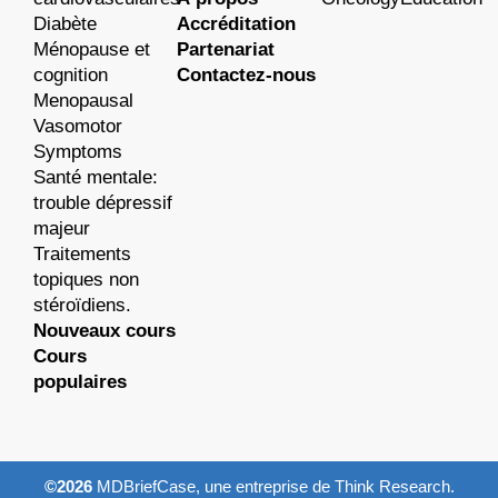
Diabète
Accréditation
Ménopause et
Partenariat
cognition
Contactez-nous
Menopausal
Vasomotor
Symptoms
Santé mentale:
trouble dépressif
majeur
Traitements
topiques non
stéroïdiens.
Nouveaux cours
Cours
populaires
©2026
MDBriefCase, une entreprise de Think Research.