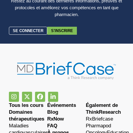
Restez au courant des dernières informations, preuves et
protocoles et améliorez vos compétences en tant que
pharmacien.
SE CONNECTER
S'INSCRIRE
Tous les cours
Événements
Également de
Domaines
Blog
ThinkResearch
thérapeutiques
RxNow
RxBriefcase
Maladies
FAQ
Pharmapod
cardiovasculaires
À propos
OncologyEducation