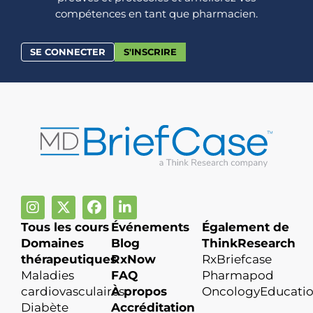
compétences en tant que pharmacien.
SE CONNECTER
S'INSCRIRE
Tous les cours
Événements
Également de
Domaines
Blog
ThinkResearch
thérapeutiques
RxNow
RxBriefcase
Maladies
FAQ
Pharmapod
cardiovasculaires
À propos
OncologyEducati
Diabète
Accréditation