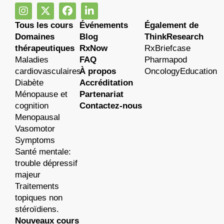
Tous les cours
Événements
Également de
Domaines
Blog
ThinkResearch
thérapeutiques
RxNow
RxBriefcase
Maladies
FAQ
Pharmapod
cardiovasculaires
À propos
OncologyEducation
Diabète
Accréditation
Ménopause et
Partenariat
cognition
Contactez-nous
Menopausal
Vasomotor
Symptoms
Santé mentale:
trouble dépressif
majeur
Traitements
topiques non
stéroïdiens.
Nouveaux cours