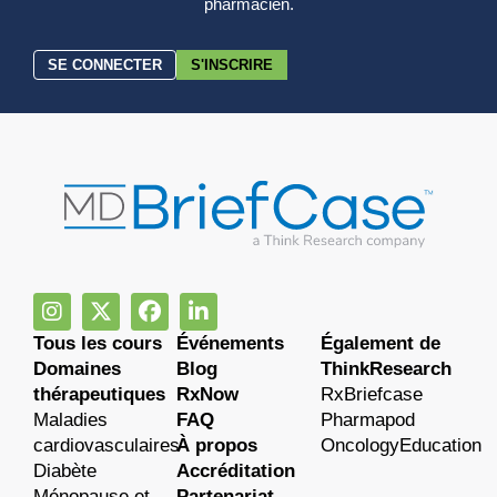
pharmacien.
SE CONNECTER
S'INSCRIRE
Tous les cours
Événements
Également de
Domaines
Blog
ThinkResearch
thérapeutiques
RxNow
RxBriefcase
Maladies
FAQ
Pharmapod
cardiovasculaires
À propos
OncologyEducation
Diabète
Accréditation
Ménopause et
Partenariat