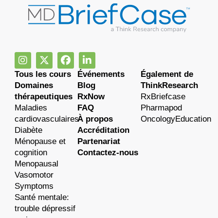
Tous les cours
Événements
Également de
Domaines
Blog
ThinkResearch
thérapeutiques
RxNow
RxBriefcase
Maladies
FAQ
Pharmapod
cardiovasculaires
À propos
OncologyEducation
Diabète
Accréditation
Ménopause et
Partenariat
cognition
Contactez-nous
Menopausal
Vasomotor
Symptoms
Santé mentale:
trouble dépressif