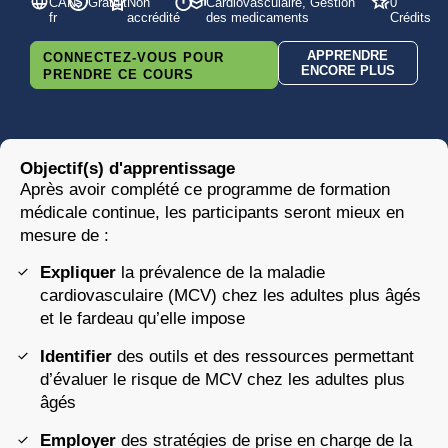
CAN-
Gratuit
Non
Cardiovasculaire, Gestion
0
fr
accrédité
des medicaments
Crédits
APPRENDRE
CONNECTEZ-VOUS POUR
ENCORE PLUS
PRENDRE CE COURS
Objectif(s) d'apprentissage
Après avoir complété ce programme de formation
médicale continue, les participants seront mieux en
mesure de :
Expliquer
la prévalence de la maladie
cardiovasculaire (MCV) chez les adultes plus âgés
et le fardeau qu’elle impose
Identifier
des outils et des ressources permettant
d’évaluer le risque de MCV chez les adultes plus
âgés
Employer
des stratégies de prise en charge de la