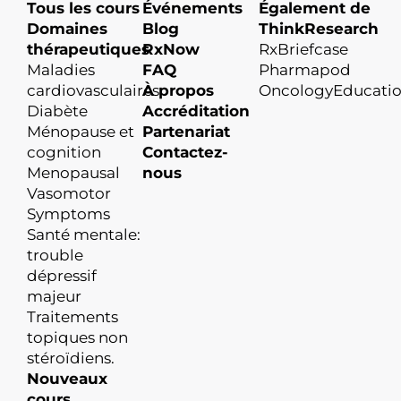
Tous les cours
Événements
Également de
Domaines
Blog
ThinkResearch
thérapeutiques
RxNow
RxBriefcase
Maladies
FAQ
Pharmapod
cardiovasculaires
À propos
OncologyEducati
Diabète
Accréditation
Ménopause et
Partenariat
cognition
Contactez-
Menopausal
nous
Vasomotor
Symptoms
Santé mentale:
trouble
dépressif
majeur
Traitements
topiques non
stéroïdiens.
Nouveaux
cours