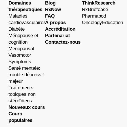
Domaines
Blog
ThinkResearch
thérapeutiques
RxNow
RxBriefcase
Maladies
FAQ
Pharmapod
cardiovasculaires
À propos
OncologyEducation
Diabète
Accréditation
Ménopause et
Partenariat
cognition
Contactez-nous
Menopausal
Vasomotor
Symptoms
Santé mentale:
trouble dépressif
majeur
Traitements
topiques non
stéroïdiens.
Nouveaux cours
Cours
populaires