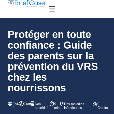
Protéger en toute
confiance : Guide
des parents sur la
prévention du VRS
chez les
nourrissons
CAN-
Gratuit
Non
5
Des maladies
0
fr
accrédité
min
infectieuses
Crédits