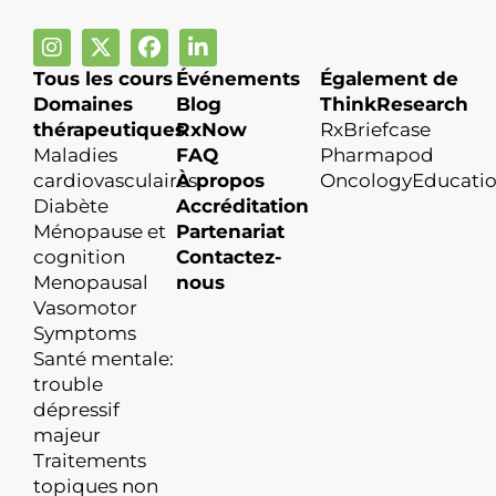
Tous les cours
Événements
Également de
Domaines
Blog
ThinkResearch
thérapeutiques
RxNow
RxBriefcase
Maladies
FAQ
Pharmapod
cardiovasculaires
À propos
OncologyEducati
Diabète
Accréditation
Ménopause et
Partenariat
cognition
Contactez-
Menopausal
nous
Vasomotor
Symptoms
Santé mentale:
trouble
dépressif
majeur
Traitements
topiques non