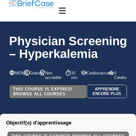
Physician Screening
– Hyperkalemia
MENA
Gratuit
Non
10
Cardiovascular
0
accrédité
min
Crédits
THIS COURSE IS EXPIRED!
APPRENDRE
ENCORE PLUS
BROWSE ALL COURSES
Objectif(s) d'apprentissage