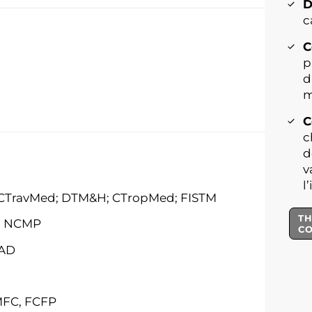
D
c
C
p
d
m
C
c
d
v
l
; CTravMed; DTM&H; CTropMed; FISTM
TH
P, NCMP
C
ÉAD
CMFC, FCFP