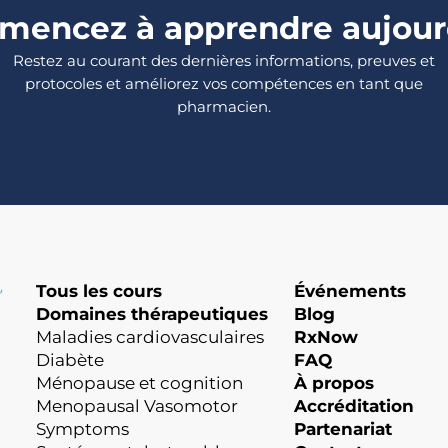
encez à apprendre aujour
Restez au courant des dernières informations, preuves et
protocoles et améliorez vos compétences en tant que
pharmacien.
Tous les cours
Événements
Domaines thérapeutiques
Blog
Maladies cardiovasculaires
RxNow
Diabète
FAQ
Ménopause et cognition
À propos
Menopausal Vasomotor
Accréditation
Symptoms
Partenariat