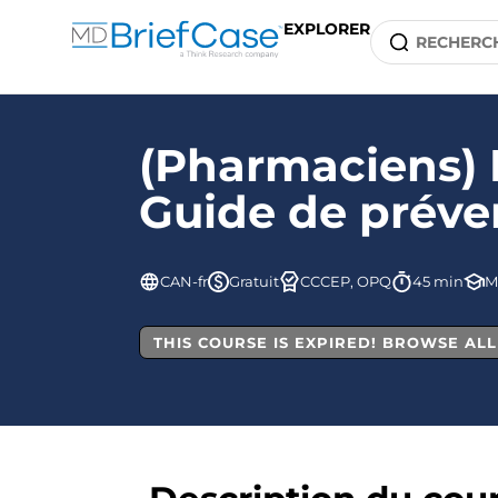
EXPLORER
(Pharmaciens) L
Guide de préven
CAN-fr
Gratuit
CCCEP, OPQ
45 min
M
THIS COURSE IS EXPIRED! BROWSE AL