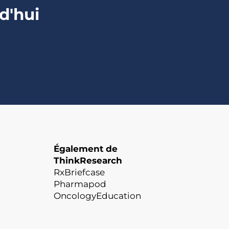
d'hui
Également de
ThinkResearch
RxBriefcase
Pharmapod
OncologyEducation