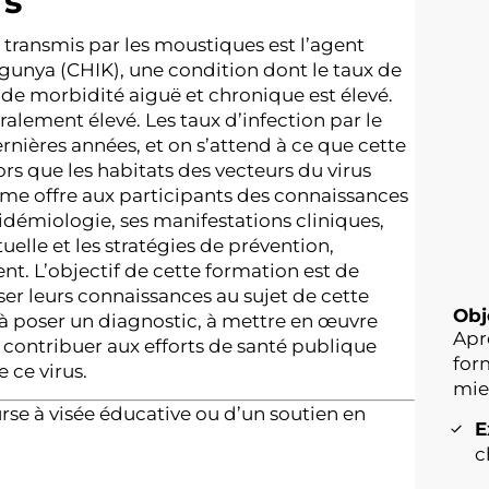
rs
transmis par les moustiques est l’agent
gunya (CHIK), une condition dont le taux de
x de morbidité aiguë et chronique est élevé.
alement élevé. Les taux d’infection par le
ières années, et on s’attend à ce que cette
ors que les habitats des vecteurs du virus
me offre aux participants des connaissances
idémiologie, ses manifestations cliniques,
uelle et les stratégies de prévention,
t. L’objectif de cette formation est de
r leurs connaissances au sujet de cette
Obj
 à poser un diagnostic, à mettre en œuvre
Apr
à contribuer aux efforts de santé publique
for
 ce virus.
mie
se à visée éducative ou d’un soutien en
E
c