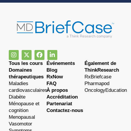
Tous les cours
Événements
Également de
Domaines
Blog
ThinkResearch
thérapeutiques
RxNow
RxBriefcase
Maladies
FAQ
Pharmapod
cardiovasculaires
À propos
OncologyEducation
Diabète
Accréditation
Ménopause et
Partenariat
cognition
Contactez-nous
Menopausal
Vasomotor
Symptoms