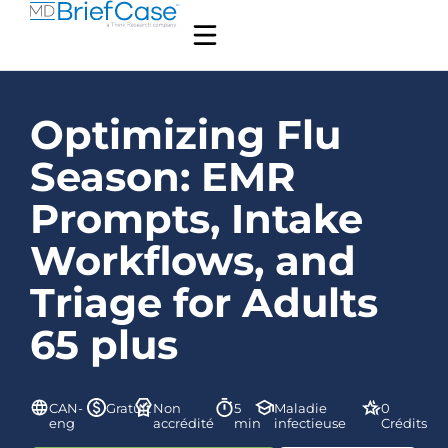
Optimizing Flu
Season: EMR
Prompts, Intake
Workflows, and
Triage for Adults
65 plus
CAN-
Gratuit
Non
5
Maladie
0
eng
accrédité
min
infectieuse
Crédits