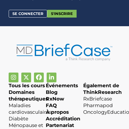
SE CONNECTER
S'INSCRIRE
Tous les cours
Événements
Également de
Domaines
Blog
ThinkResearch
thérapeutiques
RxNow
RxBriefcase
Maladies
FAQ
Pharmapod
cardiovasculaires
À propos
OncologyEducati
Diabète
Accréditation
Ménopause et
Partenariat