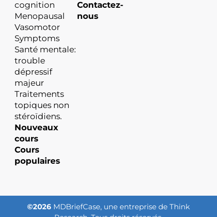
cognition
Contactez-
Menopausal
nous
Vasomotor
Symptoms
Santé mentale:
trouble
dépressif
majeur
Traitements
topiques non
stéroïdiens.
Nouveaux
cours
Cours
populaires
©2026
MDBriefCase, une entreprise de Think