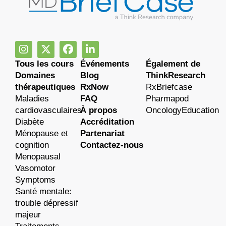
Tous les cours
Événements
Également de
Domaines
Blog
ThinkResearch
thérapeutiques
RxNow
RxBriefcase
Maladies
FAQ
Pharmapod
cardiovasculaires
À propos
OncologyEducation
Diabète
Accréditation
Ménopause et
Partenariat
cognition
Contactez-nous
Menopausal
Vasomotor
Symptoms
Santé mentale:
trouble dépressif
majeur