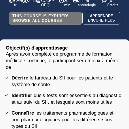
CAN-
Gratuit
CCCEP,
30
Gastro-
1,0
fr
OPQ
min
entérologie
Credits
THIS COURSE IS EXPIRED!
APPRENDRE
ENCORE PLUS
BROWSE ALL COURSES
Objectif(s) d'apprentissage
Après avoir complété ce programme de formation
médicale continue, le participant sera mieux à même
de :
Décrire
le fardeau du SII pour les patients et le
système de santé
Identifier
quels tests sont essentiels au diagnostic
et au suivi du SII, et lesquels sont moins utiles
Connaître
les traitements pharmacologiques et
non-pharmacologiques pour les différents sous-
types du SII