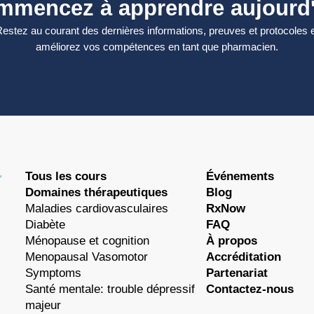
mmencez à apprendre aujourd'
estez au courant des dernières informations, preuves et protocoles 
améliorez vos compétences en tant que pharmacien.
Tous les cours
Événements
Domaines thérapeutiques
Blog
Maladies cardiovasculaires
RxNow
Diabète
FAQ
Ménopause et cognition
À propos
Menopausal Vasomotor
Accréditation
Symptoms
Partenariat
Santé mentale: trouble dépressif
Contactez-nous
majeur