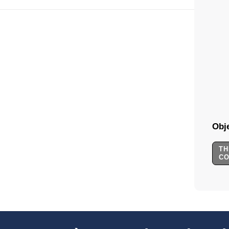
Obje
TH
C