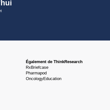
hui
et
Également de ThinkResearch
RxBriefcase
Pharmapod
OncologyEducation