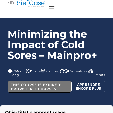
Minimizing the
Impact of Cold
Sores – Mainpro+
CAN-
Gratuit
Mainpro+
Dermatology
1
eng
Credits
APPRENDRE
THIS COURSE IS EXPIRED!
ENCORE PLUS
BROWSE ALL COURSES
Objectif(s) d'apprentissage