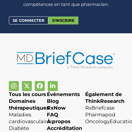
compétences en tant que pharmacien.
SE CONNECTER
S'INSCRIRE
Tous les cours
Événements
Également de
Domaines
Blog
ThinkResearch
thérapeutiques
RxNow
RxBriefcase
Maladies
FAQ
Pharmapod
cardiovasculaires
À propos
OncologyEducati
Diabète
Accréditation