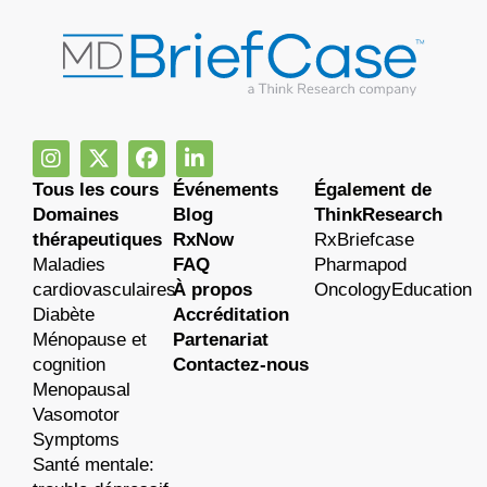
Tous les cours
Événements
Également de
Domaines
Blog
ThinkResearch
thérapeutiques
RxNow
RxBriefcase
Maladies
FAQ
Pharmapod
cardiovasculaires
À propos
OncologyEducation
Diabète
Accréditation
Ménopause et
Partenariat
cognition
Contactez-nous
Menopausal
Vasomotor
Symptoms
Santé mentale: