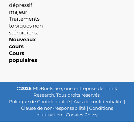
dépressif
majeur
Traitements
topiques non
stéroïdiens.
Nouveaux
cours
Cours
populaires
©2026
MDBriefCase, une entreprise de Think
Research. Tous droits réservés.
Politique de Confidentialité
|
Avis de confidentialité
|
Clause de non-responsabilité
|
Conditions
d'utilisation
|
Cookies Policy