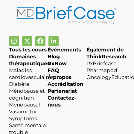
Tous les cours
Événements
Également de
Domaines
Blog
ThinkResearch
thérapeutiques
RxNow
RxBriefcase
Maladies
FAQ
Pharmapod
cardiovasculaires
À propos
OncologyEducati
Diabète
Accréditation
Ménopause et
Partenariat
cognition
Contactez-
Menopausal
nous
Vasomotor
Symptoms
Santé mentale:
trouble