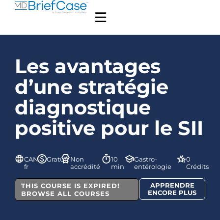
Les avantages
d’une stratégie
diagnostique
positive pour le SII
CAN-
Gratuit
Non
10
Gastro-
0
fr
accrédité
min
entérologie
Crédits
APPRENDRE
THIS COURSE IS EXPIRED!
ENCORE PLUS
BROWSE ALL COURSES