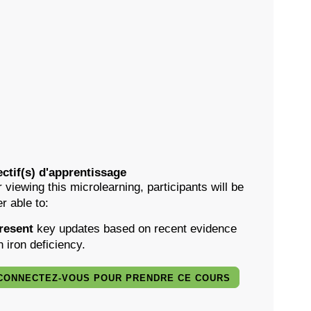
ctif(s) d'apprentissage
r viewing this microlearning, participants will be
er able to:
resent
key updates based on recent evidence
n iron deficiency.
CONNECTEZ-VOUS POUR PRENDRE CE COURS