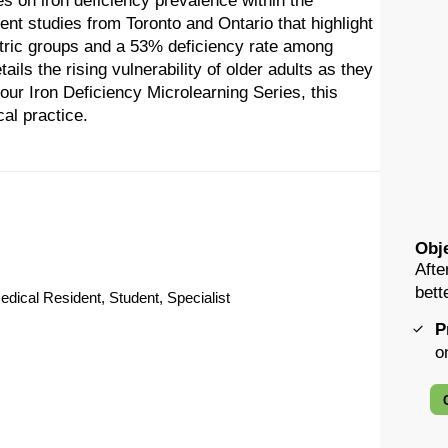
es on iron deficiency prevalence within the
ent studies from Toronto and Ontario that highlight
iatric groups and a 53% deficiency rate among
ils the rising vulnerability of older adults as they
our Iron Deficiency Microlearning Series, this
cal practice.
Obje
Afte
bett
edical Resident, Student, Specialist
P
o