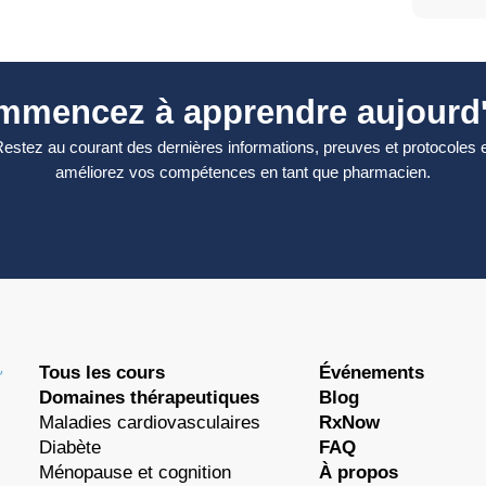
mmencez à apprendre aujourd'
estez au courant des dernières informations, preuves et protocoles 
améliorez vos compétences en tant que pharmacien.
Tous les cours
Événements
Domaines thérapeutiques
Blog
Maladies cardiovasculaires
RxNow
Diabète
FAQ
Ménopause et cognition
À propos