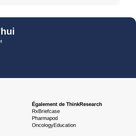
hui
et
Également de ThinkResearch
RxBriefcase
Pharmapod
OncologyEducation