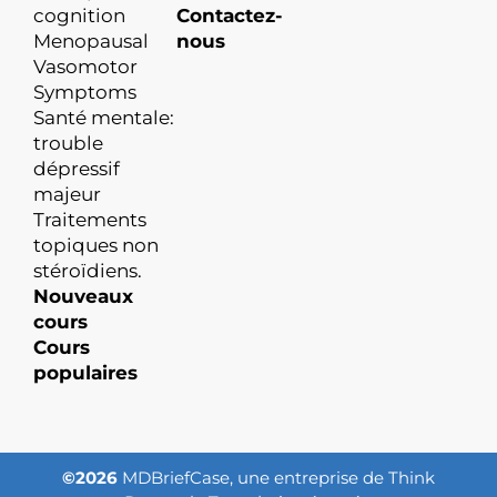
cognition
Contactez-
Menopausal
nous
Vasomotor
Symptoms
Santé mentale:
trouble
dépressif
majeur
Traitements
topiques non
stéroïdiens.
Nouveaux
cours
Cours
populaires
©2026
MDBriefCase, une entreprise de Think