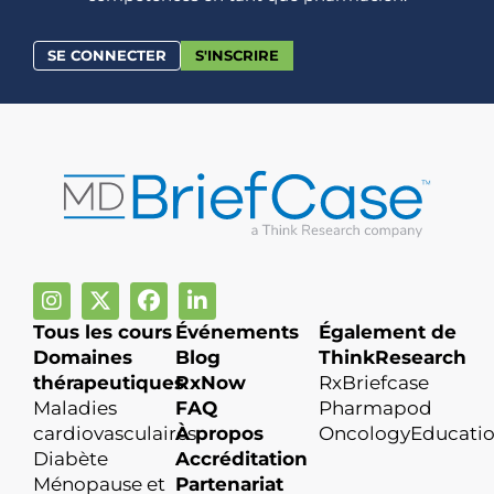
SE CONNECTER
S'INSCRIRE
Tous les cours
Événements
Également de
Domaines
Blog
ThinkResearch
thérapeutiques
RxNow
RxBriefcase
Maladies
FAQ
Pharmapod
cardiovasculaires
À propos
OncologyEducati
Diabète
Accréditation
Ménopause et
Partenariat