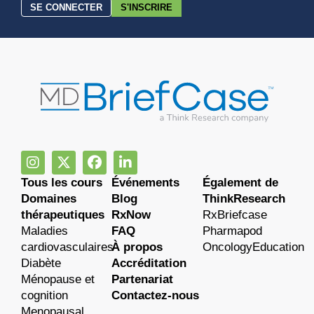
SE CONNECTER
S'INSCRIRE
Tous les cours
Événements
Également de
Domaines
Blog
ThinkResearch
thérapeutiques
RxNow
RxBriefcase
Maladies
FAQ
Pharmapod
cardiovasculaires
À propos
OncologyEducation
Diabète
Accréditation
Ménopause et
Partenariat
cognition
Contactez-nous
Menopausal