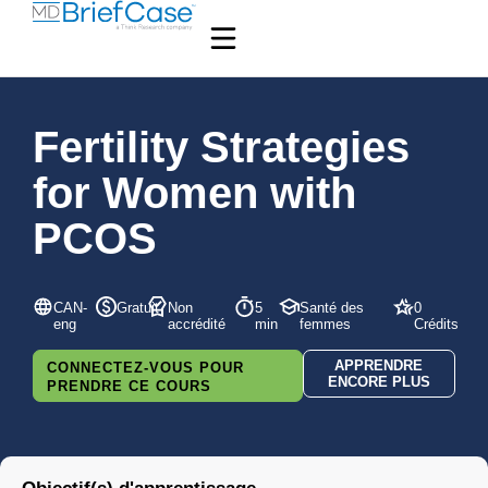
Fertility Strategies
for Women with
PCOS
CAN-
Gratuit
Non
5
Santé des
0
eng
accrédité
min
femmes
Crédits
APPRENDRE
CONNECTEZ-VOUS POUR
ENCORE PLUS
PRENDRE CE COURS