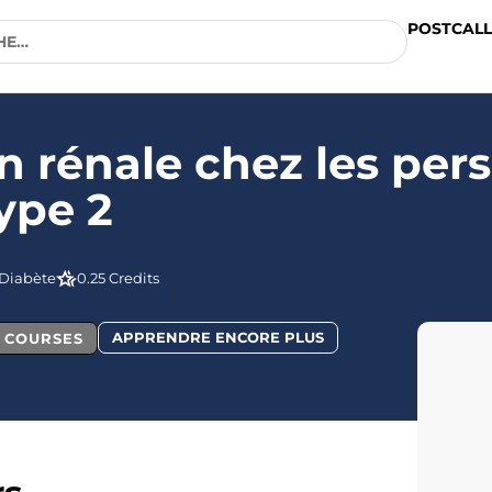
POSTCALL
on rénale chez les per
ype 2
Diabète
0.25 Credits
APPRENDRE ENCORE PLUS
L COURSES