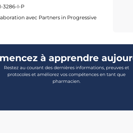
1-3286-I-P
boration avec Partners in Progressive
encez à apprendre aujour
Restez au courant des dernières informations, preuves et
protocoles et améliorez vos compétences en tant que
pharmacien.