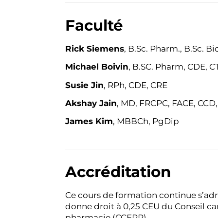
Faculté
Rick Siemens
, B.Sc. Pharm., B.Sc. Bi
Michael Boivin
, B.SC. Pharm, CDE, 
Susie Jin
, RPh, CDE, CRE
Akshay Jain
, MD, FRCPC, FACE, CC
James Kim
, MBBCh, PgDip
Accréditation
Ce cours de formation continue s’ad
donne droit à 0,25 CEU du Conseil c
pharmacie (CCEPP).