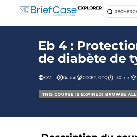
EXPLORER
Eb 4 : Protecti
de diabète de t
CAN-fr
Gratuit
CCCEP, OPQ
< 30 min
THIS COURSE IS EXPIRED! BROWSE AL