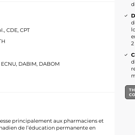
d
D
d
l
ol., CDE, CPT
e
CTH
2
C
d
D, ECNU, DABIM, DABOM
r
m
TH
C
resse principalement aux pharmaciens et
anadien de l’éducation permanente en