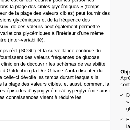
 dans la plage des cibles glycémiques » (temps
rieur de la plage des valeurs cibles) peut fournir des
ursions glycémiques et de la fréquence des
 suivi de ces valeurs peut également permettre
es variations glycémiques à l’intérieur d’une même
tre (inter-variabilité).
mps réel (SCGtr) et la surveillance continue du
fournissent des valeurs fréquentes de glucose
 clinicien de découvrir les schémas de variabilité
ald Goldenberg la Dre Gihane Zarifa discuter du
Obje
e celle-ci dévoile les temps durant lesquels la
Aprè
 de la plage des valeurs cibles, et aussi, comment la
cont
 les épisodes d’hypoglycémie/d’hyperglycémie ainsi
D
Ces connaissances visent à réduire les
»
g
E
l