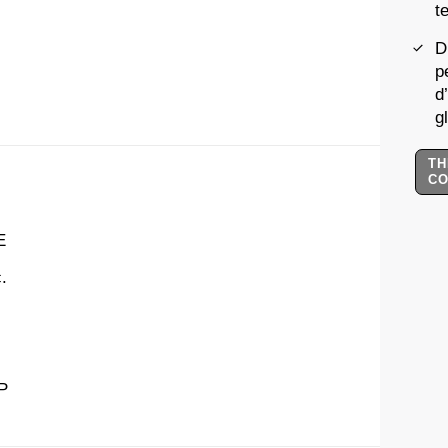
t
D
p
d
g
TH
C
E
.
P