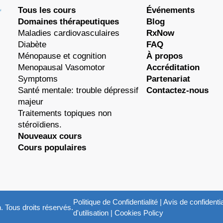
Tous les cours
Événements
Domaines thérapeutiques
Blog
Maladies cardiovasculaires
RxNow
Diabète
FAQ
Ménopause et cognition
À propos
Menopausal Vasomotor
Accréditation
Symptoms
Partenariat
Santé mentale: trouble dépressif
Contactez-nous
majeur
Traitements topiques non
stéroïdiens.
Nouveaux cours
Cours populaires
Politique de Confidentialité
|
Avis de confidentia
 Tous droits réservés.
d'utilisation
|
Cookies Policy