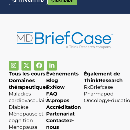
SE CONNECTER
S'INSCRIRE
Tous les cours
Événements
Également de
Domaines
Blog
ThinkResearch
thérapeutiques
RxNow
RxBriefcase
Maladies
FAQ
Pharmapod
cardiovasculaires
À propos
OncologyEducati
Diabète
Accréditation
Ménopause et
Partenariat
cognition
Contactez-
Menopausal
nous