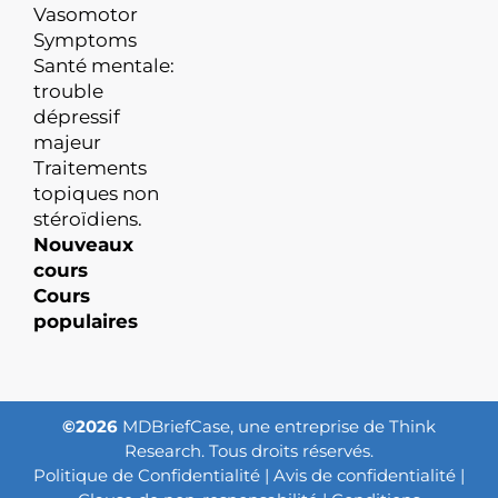
Vasomotor
Symptoms
Santé mentale:
trouble
dépressif
majeur
Traitements
topiques non
stéroïdiens.
Nouveaux
cours
Cours
populaires
©2026
MDBriefCase, une entreprise de Think
Research. Tous droits réservés.
Politique de Confidentialité
|
Avis de confidentialité
|