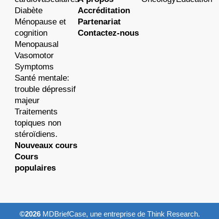
Diabète
Accréditation
Ménopause et
Partenariat
cognition
Contactez-nous
Menopausal
Vasomotor
Symptoms
Santé mentale:
trouble dépressif
majeur
Traitements
topiques non
stéroïdiens.
Nouveaux cours
Cours
populaires
©2026
MDBriefCase, une entreprise de Think Research.