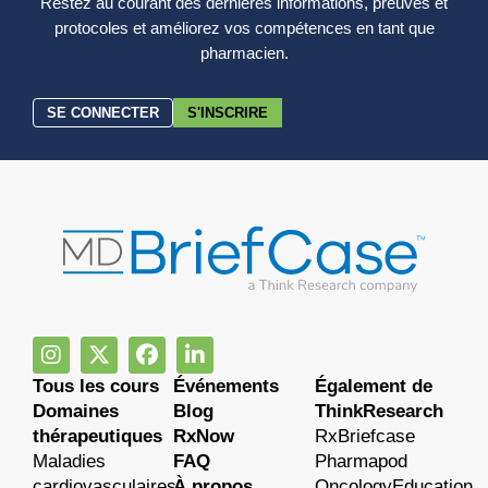
Restez au courant des dernières informations, preuves et
protocoles et améliorez vos compétences en tant que
pharmacien.
SE CONNECTER
S'INSCRIRE
Tous les cours
Événements
Également de
Domaines
Blog
ThinkResearch
thérapeutiques
RxNow
RxBriefcase
Maladies
FAQ
Pharmapod
cardiovasculaires
À propos
OncologyEducation