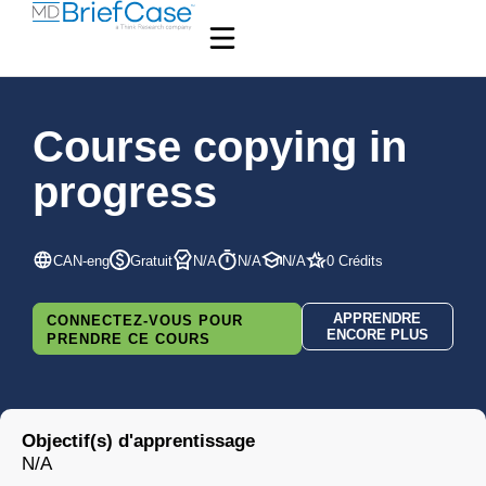
Course copying in
progress
CAN-eng
Gratuit
N/A
N/A
N/A
0 Crédits
APPRENDRE
CONNECTEZ-VOUS POUR
ENCORE PLUS
PRENDRE CE COURS
Objectif(s) d'apprentissage
N/A