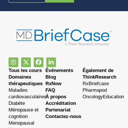
Tous les cours
Événements
Également de
Domaines
Blog
ThinkResearch
thérapeutiques
RxNow
RxBriefcase
Maladies
FAQ
Pharmapod
cardiovasculaires
À propos
OncologyEducation
Diabète
Accréditation
Ménopause et
Partenariat
cognition
Contactez-nous
Menopausal