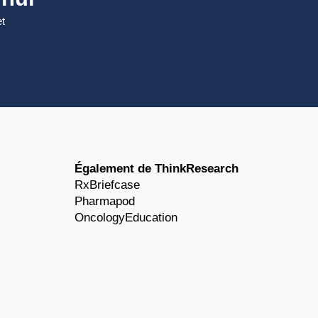
et
Également de ThinkResearch
RxBriefcase
Pharmapod
OncologyEducation